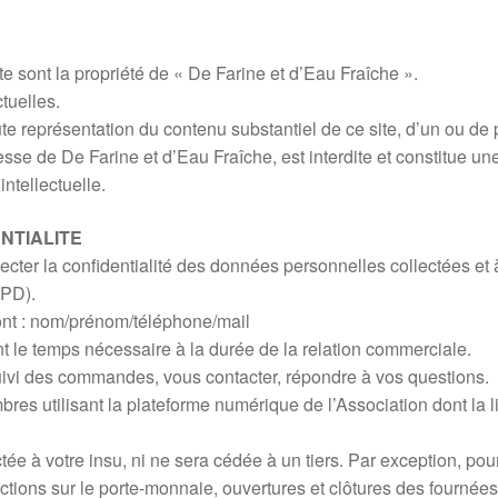
e sont la propriété de « De Farine et d’Eau Fraîche ».
tuelles.
toute représentation du contenu substantiel de ce site, d’un ou 
sse de De Farine et d’Eau Fraîche, est interdite et constitue un
ntellectuelle.
NTIALITE
cter la confidentialité des données personnelles collectées et
GPD).
ont : nom/prénom/téléphone/mail
 le temps nécessaire à la durée de la relation commerciale.
 suivi des commandes, vous contacter, répondre à vos questions.
es utilisant la plateforme numérique de l’Association dont la li
tée à votre insu, ni ne sera cédée à un tiers. Par exception, po
tions sur le porte-monnaie, ouvertures et clôtures des fournée