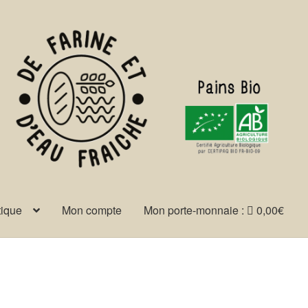
tique
Mon compte
Mon porte-monnaie :
0,00
€