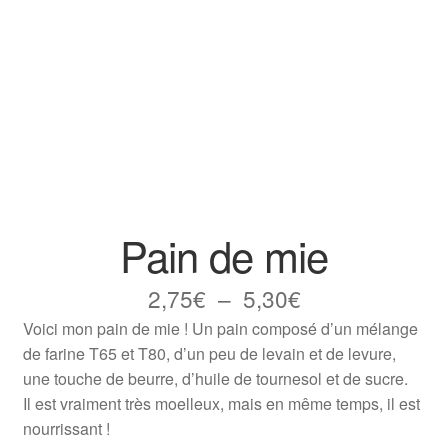
Pain de mie
Plage
2,75
€
–
5,30
€
Voici mon pain de mie ! Un pain composé d’un mélange
de
de farine T65 et T80, d’un peu de levain et de levure,
prix :
une touche de beurre, d’huile de tournesol et de sucre.
2,75€
Il est vraiment très moelleux, mais en même temps, il est
nourrissant !
à