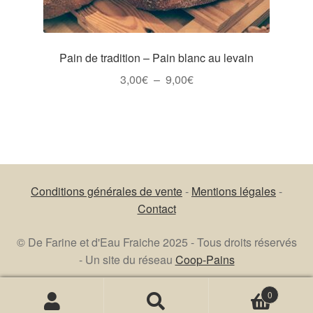
du
produit
Pain de tradition – Pain blanc au levain
Plage
3,00
€
–
9,00
€
de
Ce
prix :
produit
3,00€
a
à
plusieurs
9,00€
variations.
Conditions générales de vente
-
Mentions légales
-
Les
Contact
options
peuvent
© De Farine et d'Eau Fraiche 2025 - Tous droits réservés
être
- Un site du réseau
Coop-Pains
choisies
sur
0
la
Recherche
Recherche