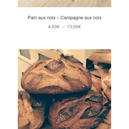
produit
Pain aux noix – Campagne aux noix
Plage
4,50
€
–
13,50
€
de
Ce
prix :
produit
4,50€
a
à
plusieurs
13,50€
variations.
Les
options
peuvent
être
choisies
sur
la
page