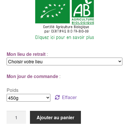
Mon lieu de retrait
:
Mon jour de commande
:
Poids
Effacer
quantité
Ajouter au panier
de
Pain