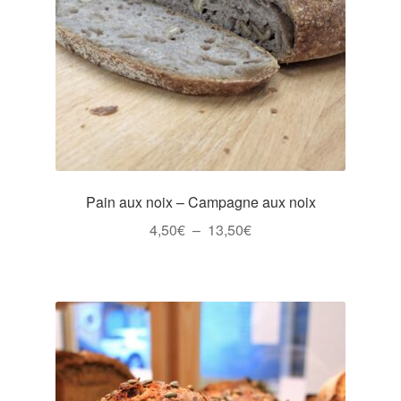
Pain aux noix – Campagne aux noix
Plage
4,50
€
–
13,50
€
de
Ce
prix :
produit
4,50€
a
à
plusieurs
13,50€
variations.
Les
options