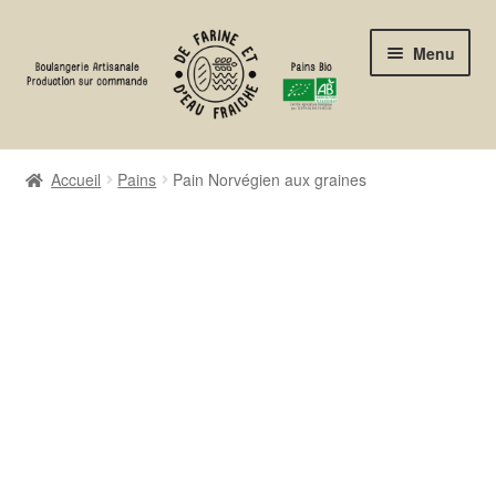
Aller
Aller
Menu
à
au
la
contenu
navigation
Présentation de la boulangerie
Accueil
Pains
Pain Norvégien aux graines
Boutique
Mon compte
Mon porte-monnaie :
0,00
€