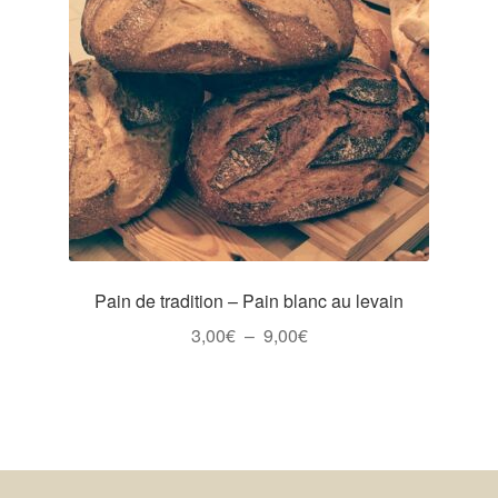
options
peuvent
être
choisies
sur
la
page
du
produit
Pain de tradition – Pain blanc au levain
Plage
3,00
€
–
9,00
€
de
Ce
prix :
produit
3,00€
a
à
plusieurs
9,00€
variations.