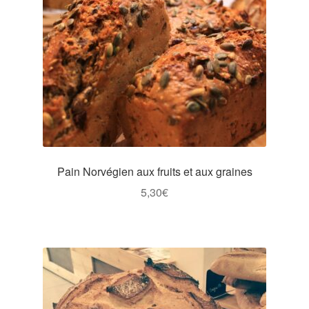
peuvent
être
choisies
sur
la
page
du
produit
Pain Norvégien aux fruits et aux graines
5,30
€
Ce
produit
a
plusieurs
variations.
Les